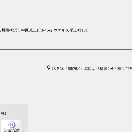
川県横浜市中区尾上町3-45-2 ヴァルス尾上町101
JR各線「関内駅」北口より徒歩1分 / 横浜
不可）