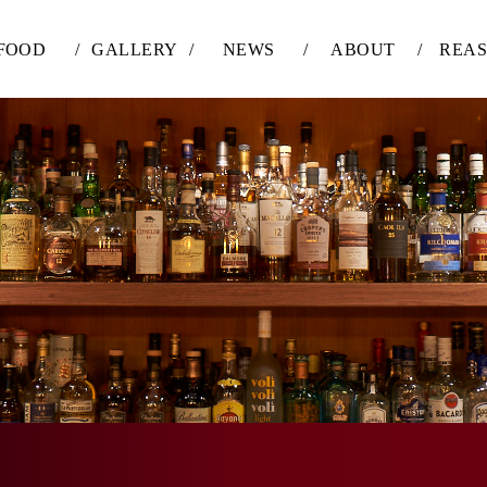
FOOD
/
GALLERY
/
NEWS
/
ABOUT
/
REA