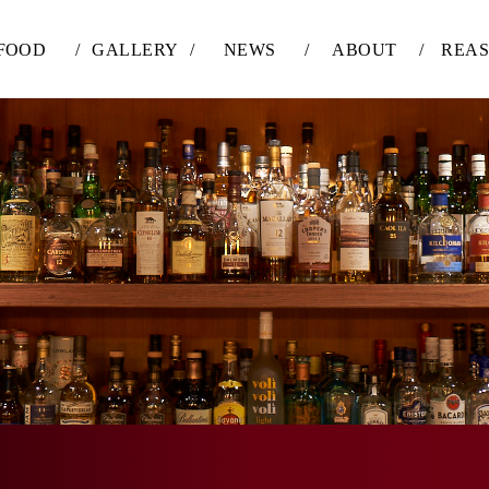
FOOD
/
GALLERY
/
NEWS
/
ABOUT
/
REA